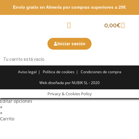
Envío gratis en Almería por compras
superiores a 20€
0,00
€
Packs Surtidos
Semana Santa
San Valentín
Iniciar sesión
Tu carrito está vacío.
Aviso legal
Política de cookies
Condiciones de compra
Web diseñada por NUBIK SL - 2020
Privacy & Cookies Policy
Editar opciones
×
×
Carrito