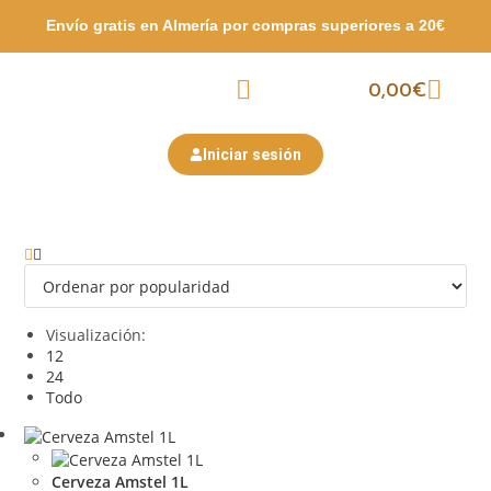
Envío gratis en Almería por compras
superiores a 20€
0,00
€
Packs Surtidos
Semana Santa
San Valentín
Iniciar sesión
Visualización:
12
24
Todo
Cerveza Amstel 1L