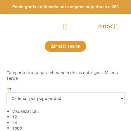
Envío gratis en Almería por compras
superiores a 20€
0,00
€
Packs Surtidos
Semana Santa
San Valentín
Iniciar sesión
Categoría oculta para el manejo de las entregas – Misma
Tarde
Visualización:
12
24
Todo