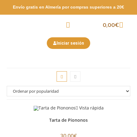
Envío gratis en Almería por compras
superiores a 20€
0,00
€
Packs Surtidos
Semana Santa
San Valentín
Iniciar sesión
Vista rápida
Tarta de Piononos
30,00
€