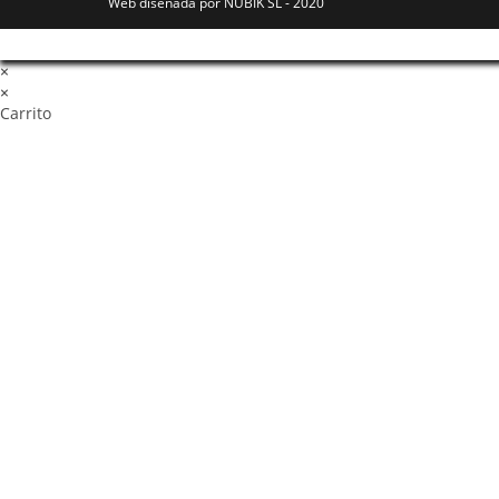
Web diseñada por NUBIK SL - 2020
×
×
Carrito