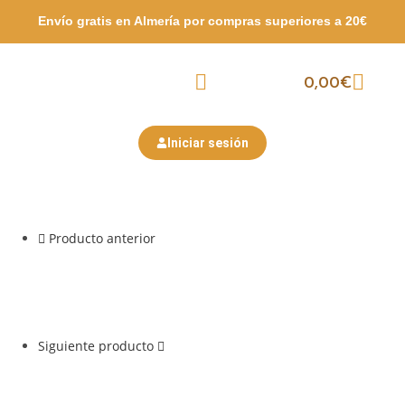
Envío gratis en Almería por compras
superiores a 20€
0,00
€
Packs Surtidos
Semana Santa
San Valentín
Iniciar sesión
Producto anterior
Siguiente producto