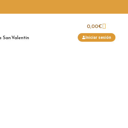
0,00
€
a
San Valentín
Iniciar sesión