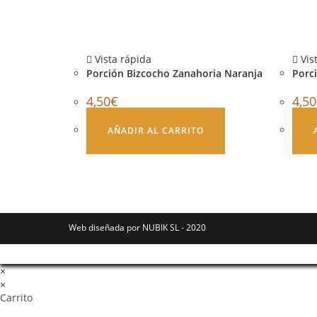
Vista rápida
Vis
Porción Bizcocho Zanahoria Naranja
Porc
4,50
€
4,50
AÑADIR AL CARRITO
Web diseñada por NUBIK SL - 2020
×
×
Carrito