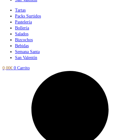
Tartas
Packs Surtidos
Pastelería
Bollería
Salados
Bizcochos
Bebidas
Semana Santa
San Valentín
0,00
€
0
Carrito