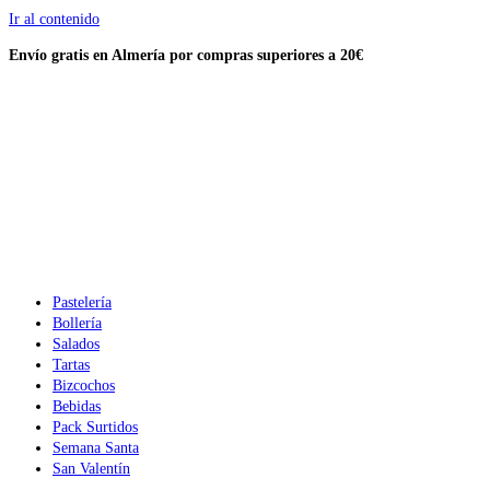
Ir al contenido
Envío gratis en Almería por compras
superiores a 20€
Pastelería
Bollería
Salados
Tartas
Bizcochos
Bebidas
Pack Surtidos
Semana Santa
San Valentín