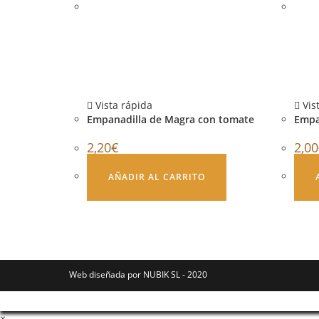
Vista rápida
Vis
Empanadilla de Magra con tomate
Empa
2,20
€
2,00
AÑADIR AL CARRITO
Web diseñada por NUBIK SL - 2020
×