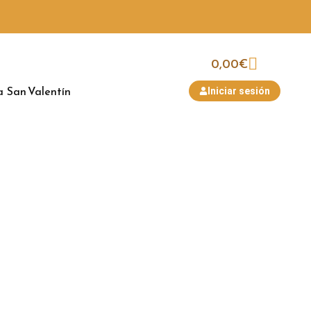
0,00
€
a
San Valentín
Iniciar sesión