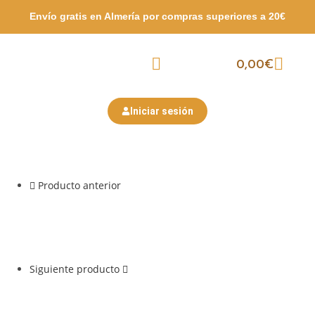
Envío gratis en Almería por compras
superiores a 20€
0,00
€
Packs Surtidos
Semana Santa
San Valentín
Iniciar sesión
Producto anterior
Siguiente producto