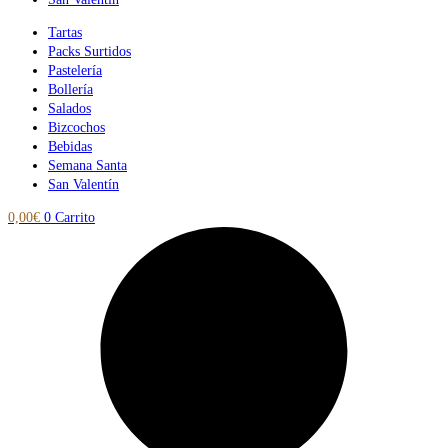
Tartas
Packs Surtidos
Pastelería
Bollería
Salados
Bizcochos
Bebidas
Semana Santa
San Valentín
0,00
€
0
Carrito