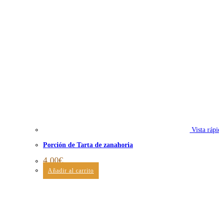
Vista rápi
Porción de Tarta de zanahoria
4,00
€
Añadir al carrito