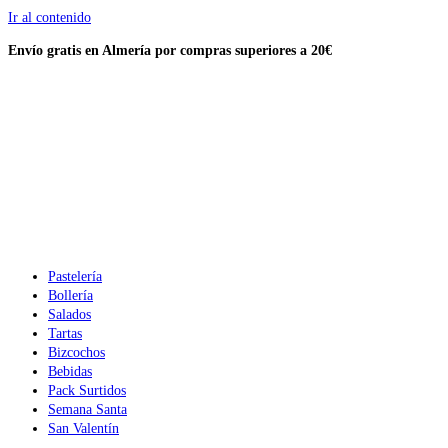
Ir al contenido
Envío gratis en Almería por compras
superiores a 20€
Pastelería
Bollería
Salados
Tartas
Bizcochos
Bebidas
Pack Surtidos
Semana Santa
San Valentín