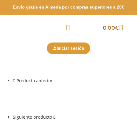
Envío gratis en Almería por compras
superiores a 20€
0,00
€
Packs Surtidos
Semana Santa
San Valentín
Iniciar sesión
Producto anterior
Siguiente producto