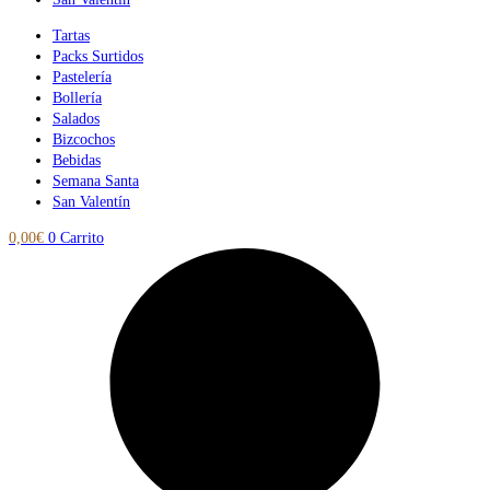
Tartas
Packs Surtidos
Pastelería
Bollería
Salados
Bizcochos
Bebidas
Semana Santa
San Valentín
0,00
€
0
Carrito