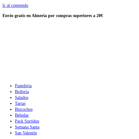
Ir al contenido
Envío gratis en Almería por compras
superiores a 20€
Pastelería
Bollería
Salados
Tartas
Bizcochos
Bebidas
Pack Surtidos
Semana Santa
San Valentín