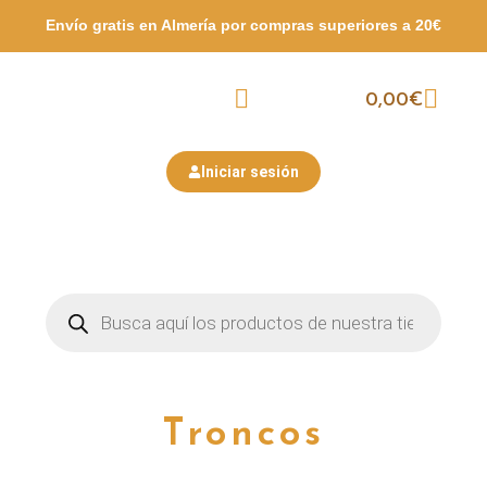
Envío gratis en Almería por compras
superiores a 20€
0,00
€
Packs Surtidos
Semana Santa
San Valentín
Iniciar sesión
Troncos