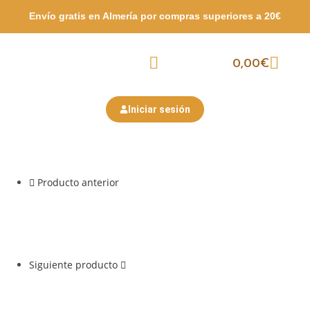
Envío gratis en Almería por compras
superiores a 20€
0,00
€
Packs Surtidos
Semana Santa
San Valentín
Iniciar sesión
Producto anterior
Siguiente producto