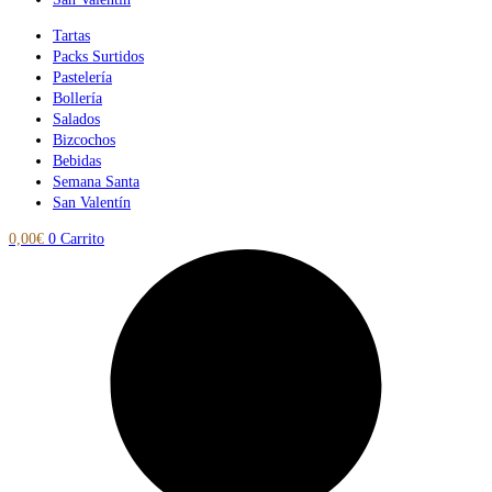
Tartas
Packs Surtidos
Pastelería
Bollería
Salados
Bizcochos
Bebidas
Semana Santa
San Valentín
0,00
€
0
Carrito