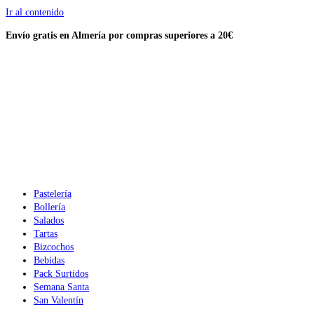
Ir al contenido
Envío gratis en Almería por compras
superiores a 20€
Pastelería
Bollería
Salados
Tartas
Bizcochos
Bebidas
Pack Surtidos
Semana Santa
San Valentín