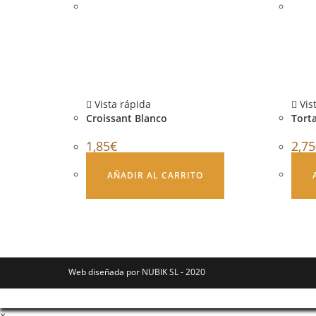
Vista rápida
Vis
Croissant Blanco
Tort
1,85
€
2,75
AÑADIR AL CARRITO
Web diseñada por NUBIK SL - 2020
×