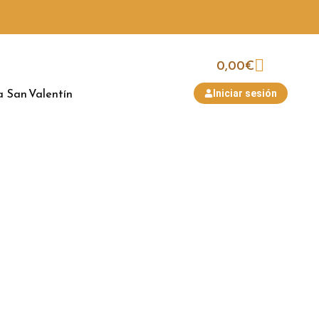
0,00
€
a
San Valentín
Iniciar sesión