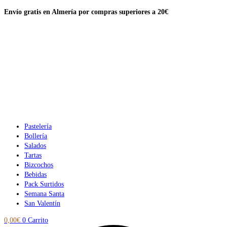
Ir
Envío gratis en Almería por compras
superiores a 20€
al
contenido
Pastelería
Bollería
Salados
Tartas
Bizcochos
Bebidas
Pack Surtidos
Semana Santa
San Valentín
0,00
€
0
Carrito