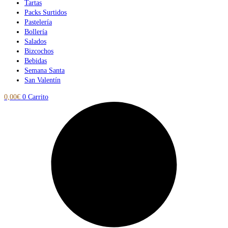
Tartas
Packs Surtidos
Pastelería
Bollería
Salados
Bizcochos
Bebidas
Semana Santa
San Valentín
0,00
€
0
Carrito